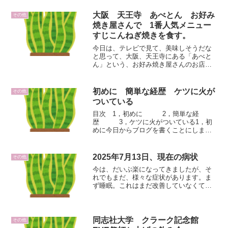
能人とかでかなりの年齢いってるのにす
ごく若々しい人がいるでしょ？あれは、H
大阪 天王寺 あべとん お好み
その他
をコントロールして、...
焼き屋さんで 1番人気メニュー
すじこんねぎ焼きを食す。
今日は、テレビで見て、美味しそうだな
と思って、大阪、天王寺にある「あべと
ん」という、お好み焼き屋さんのお店
で、1番人気メニュー、すじこんねぎ焼き
を食べてきました。そのテレビ番組とい
うのは、外人さんが、何しに日本に来た
初めに 簡単な経歴 ケツに火が
その他
かという番組で、日本のお...
ついている
目次 1，初めに 2，簡単な経
歴 3，ケツに火がついている1，初
めに今日からブログを書くことにしまし
た。僕は統合失調症です。４６歳、独身
です。職業は個人投資家、そしてこれか
らチャレンジするブロガーです。資産は
2025年7月13日、現在の病状
その他
約1,100万円です。主...
今は、だいぶ楽になってきましたが、そ
れでもまだ、様々な症状があります。ま
ず睡眠。これはまだ改善していなくて、
夜の12時にね始めるんですが、3時間寝た
ら目が覚めて、そこからしばらく起きて
いて、また寝るといった感じですね。２
度目は２時間くらいし...
同志社大学 クラーク記念館
その他