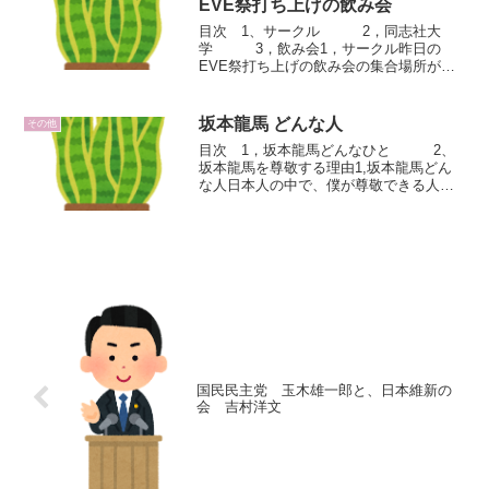
EVE祭打ち上げの飲み会
目次 1、サークル 2，同志社大
学 3，飲み会1，サークル昨日の
EVE祭打ち上げの飲み会の集合場所が、
母校の同志社大学だったので、記念にシ
ンボルである、クラーク記念館の写真を
撮りました。昨日、母校は学祭（EVE
坂本龍馬 どんな人
その他
祭）で、盛り上がってい...
目次 1，坂本龍馬どんなひと 2、
坂本龍馬を尊敬する理由1,坂本龍馬どん
な人日本人の中で、僕が尊敬できる人間
て、坂本龍馬くらいやなあ。坂本龍馬無
くして明治維新は起こってないからな
あ。もし、明治維新が起こっていなかっ
たら、江戸幕府では日本...
国民民主党 玉木雄一郎と、日本維新の
会 吉村洋文