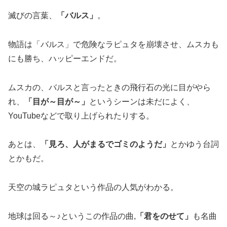
滅びの言葉、
「バルス」
。
物語は「バルス」で危険なラピュタを崩壊させ、ムスカも
にも勝ち、ハッピーエンドだ。
ムスカの、バルスと言ったときの飛行石の光に目がやら
れ、
「目が～目が～」
というシーンは未だによく、
YouTubeなどで取り上げられたりする。
あとは、
「見ろ、人がまるでゴミのようだ」
とかゆう台詞
とかもだ。
天空の城ラピュタという作品の人気がわかる。
地球は回る～♪というこの作品の曲,
「君をのせて」
も名曲