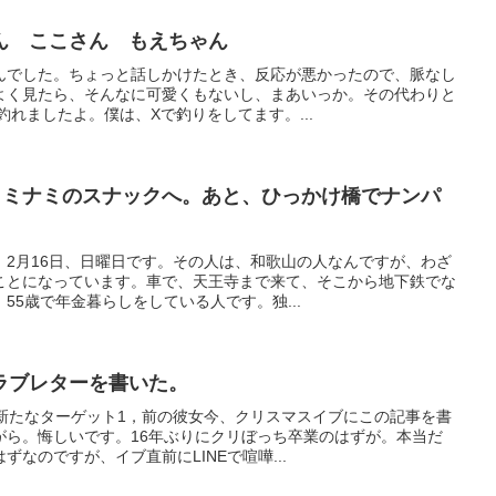
ん ここさん もえちゃん
んでした。ちょっと話しかけたとき、反応が悪かったので、脈なし
よく見たら、そんなに可愛くもないし、まあいっか。その代わりと
釣れましたよ。僕は、Xで釣りをしてます。...
とミナミのスナックへ。あと、ひっかけ橋でナンパ
。2月16日、日曜日です。その人は、和歌山の人なんですが、わざ
ことになっています。車で、天王寺まで来て、そこから地下鉄でな
55歳で年金暮らしをしている人です。独...
ラブレターを書いた。
たなターゲット1，前の彼女今、クリスマスイブにこの記事を書
がら。悔しいです。16年ぶりにクリぼっち卒業のはずが。本当だ
なのですが、イブ直前にLINEで喧嘩...